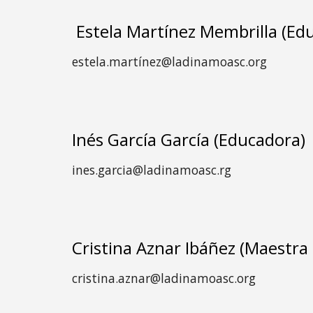
Estela Martínez Membrilla (Ed
estela.martínez@ladinamoasc.org
Inés García García (Educadora)
ines.garcia@ladinamoasc.rg
Cristina Aznar Ibáñez (Maestra t
cristina.aznar@ladinamoasc.org