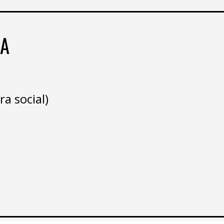
DA
a social)